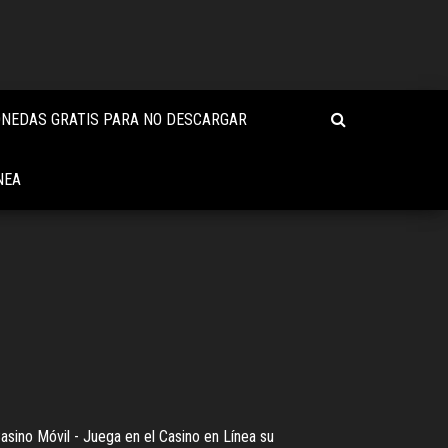
NEDAS GRATIS PARA NO DESCARGAR
NEA
 Casino Móvil - Juega en el Casino en Línea su