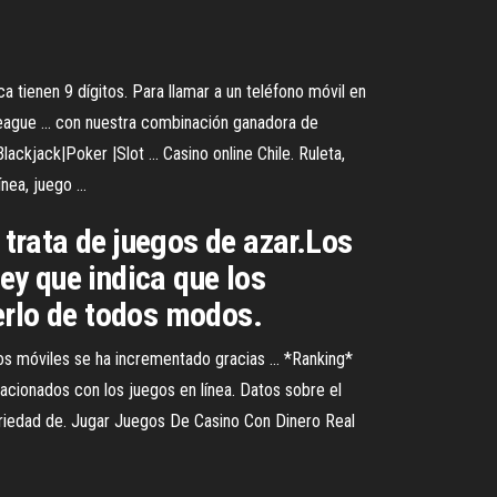
tienen 9 dígitos. Para llamar a un teléfono móvil en
League ... con nuestra combinación ganadora de
lackjack|Poker |Slot ... Casino online Chile. Ruleta,
ea, juego ...
 trata de juegos de azar.Los
ley que indica que los
erlo de todos modos.
vos móviles se ha incrementado gracias ... *Ranking*
acionados con los juegos en línea. Datos sobre el
ariedad de. Jugar Juegos De Casino Con Dinero Real