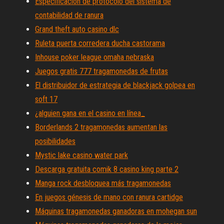
Especificación de protocolo del sistema de
contabilidad de ranura
Grand theft auto casino dlc
Ruleta puerta corredera ducha castorama
Inhouse poker league omaha nebraska
Juegos gratis 777 tragamonedas de frutas
El distribuidor de estrategia de blackjack golpea en
soft 17
¿alguien gana en el casino en línea_
Borderlands 2 tragamonedas aumentan las
posibilidades
Mystic lake casino water park
Descarga gratuita comik 8 casino king parte 2
Manga rock desbloquea más tragamonedas
En juegos génesis de mano con ranura cartidge
Máquinas tragamonedas ganadoras en mohegan sun