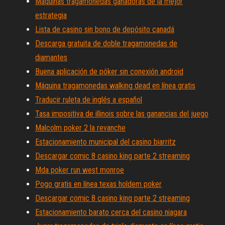
Máquinas tragamonedas ganadoras de la mejor
estrategia
Lista de casino sin bono de depósito canadá
Descarga gratuita de doble tragamonedas de
diamantes
Buena aplicación de póker sin conexión android
Máquina tragamonedas walking dead en línea gratis
Traducir ruleta de inglés a español
Tasa impositiva de illinois sobre las ganancias del juego
Malcolm poker 2 la revanche
Estacionamiento municipal del casino biarritz
Descargar comic 8 casino king parte 2 streaming
Mda poker run west monroe
Pogo gratis en línea texas holdem poker
Descargar comic 8 casino king parte 2 streaming
Estacionamiento barato cerca del casino niagara