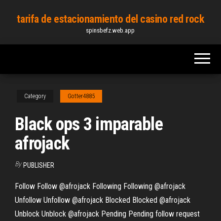
Skip
tarifa de estacionamiento del casino red rock
to
spinsbefz.web.app
the
content
Category
Gotter4885
Black ops 3 imparable
afrojack
By
PUBLISHER
Follow Follow @afrojack Following Following @afrojack
Unfollow Unfollow @afrojack Blocked Blocked @afrojack
Unblock Unblock @afrojack Pending Pending follow request