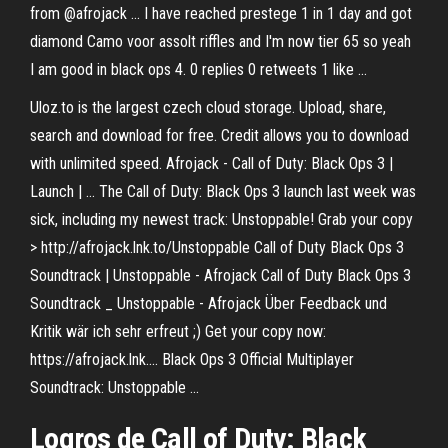
from @afrojack ... I have reached prestege 1 in 1 day and got
diamond Camo voor assolt riffles and I'm now tier 65 so yeah
I am good in black ops 4. 0 replies 0 retweets 1 like ...
Uloz.to is the largest czech cloud storage. Upload, share,
search and download for free. Credit allows you to download
with unlimited speed. Afrojack - Call of Duty: Black Ops 3 |
Launch | … The Call of Duty: Black Ops 3 launch last week was
sick, including my newest track: Unstoppable! Grab your copy
> http://afrojack.lnk.to/Unstoppable Call of Duty Black Ops 3
Soundtrack | Unstoppable - Afrojack Call of Duty Black Ops 3
Soundtrack _ Unstoppable - Afrojack Über Feedback und
Kritik wär ich sehr erfreut ;) Get your copy now:
https://afrojack.lnk.... Black Ops 3 Official Multiplayer
Soundtrack: Unstoppable ...
Logros de Call of Duty:
Black