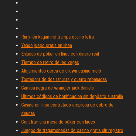
Rin y len kagamine trampa casino letra
Yahoo juego gratis en línea
Enlaces de póker en línea con dinero real
Tiempo de retiro de leo vegas
Alojamientos cerca de crown casino melb
Tostadora de dos ranuras y cuatro rebanadas
Camisa negra de wrangler jack daniels
Últimos códigos de bonificación sin depósito australia
Casino en línea contratado empresa de cobro de
deudas
Construir una mesa de póker con luces
Juegos de tragamonedas de casino gratis sin registro