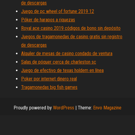
de descargas
Juego de pc wheel of fortune 2019 12
Póker de harapos a riquezas
Royal ace casino 2019 códigos de bono sin depósito
Juegos de tragamonedas de casino gratis sin registro
de descargas
Alquiler de mesas de casino condado de ventura
Salas de póquer cerca de charleston sc
Juego de efectivo de texas holdem en línea
Poker por internet dinero real
Tragamonedas big fish games
Proudly powered by
WordPress
|
Theme:
Envo Magazine